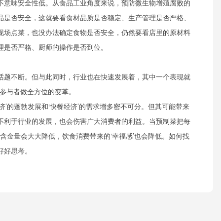
不意味安全性低。从食品工业角度来说，预防微生物增殖腐败的
品是否安全，这就要看食材品质是否稳定、生产管理是否严格、
现场点菜，也没办法确定食物是否安全，仍然要看店里的原材料
理是否严格、厨师的操作是否到位。
话题不断。但与此同时，行业也在快速发展着，其中一个表现就
场参与者做全方位的变革。
济’的蓬勃发展和‘快餐经济’的需求增多密不可分。但其可能带来
不利于行业的发展，也会伤害广大消费者的利益。当预制菜把每
的含金量会大大降低，饮食消费带来的‘幸福感’也会降低。如何找
好好思考。