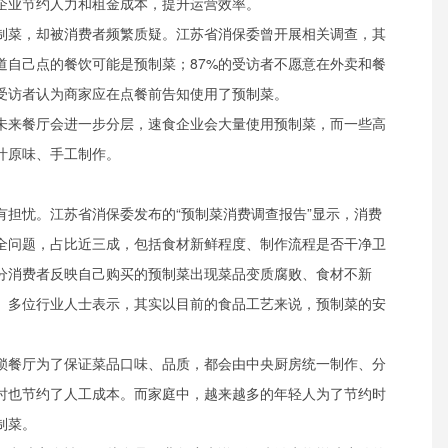
企业节约人力和租金成本，提升运营效率。
制菜，却被消费者频繁质疑。江苏省消保委曾开展相关调查，其
道自己点的餐饮可能是预制菜；87%的受访者不愿意在外卖和餐
的受访者认为商家应在点餐前告知使用了预制菜。
未来餐厅会进一步分层，速食企业会大量使用预制菜，而一些高
汁原味、手工制作。
有担忧。江苏省消保委发布的“预制菜消费调查报告”显示，消费
全问题，占比近三成，包括食材新鲜程度、制作流程是否干净卫
分消费者反映自己购买的预制菜出现菜品变质腐败、食材不新
。多位行业人士表示，其实以目前的食品工艺来说，预制菜的安
锁餐厅为了保证菜品口味、品质，都会由中央厨房统一制作、分
时也节约了人工成本。而家庭中，越来越多的年轻人为了节约时
制菜。