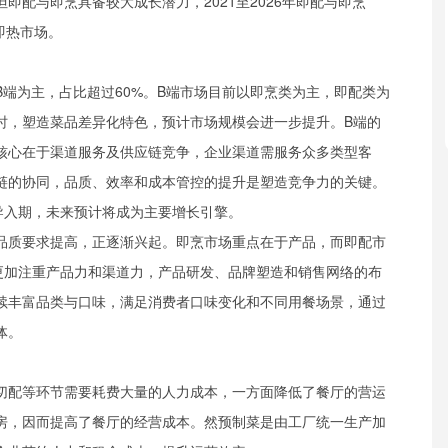
即配与即烹具备较大成长潜力，2021至2026年即配与即烹
于即热市场。
B端为主，占比超过60%。B端市场目前以即烹类为主，即配类为
时，塑造菜品差异化特色，预计市场规模会进一步提升。B端的
核心在于渠道服务及供应链竞争，企业渠道需服务众多类型客
链的协同，品质、效率和成本管控的提升是塑造竞争力的关键。
导入期，未来预计将成为主要增长引擎。
品质要求提高，正逐渐兴起。即烹市场重点在于产品，而即配市
更加注重产品力和渠道力，产品研发、品牌塑造和销售网络的布
续丰富品类与口味，满足消费者口味变化和不同用餐场景，通过
体。
切配等环节需要耗费大量的人力成本，一方面降低了餐厅的营运
房，因而提高了餐厅的经营成本。然预制菜是由工厂统一生产加