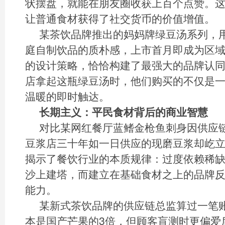
状摆盘，就能在朋友圈收获上百个点赞。
让普通食材获得了社交货币的价值增值。
某茶饮品牌推出的妈妈牌绿豆汤系列，
庭自制饮品的质朴感，上市首月即成为区
的设计策略，恰恰构建了最强大的品牌认
店拿起这瓶绿豆汤时，他们购买的不仅是
温暖的即时触达。
长期主义：平民食材背后的商业智慧
对比某网红餐厅蓝鳍金枪鱼刺身因供应
豆浆店三十年如一日供应的现磨豆浆却屹
揭示了餐饮行业的本质规律：过度依赖稀
沙上建塔，而建立在基础食材之上的品牌
能力。
某新式茶饮品牌的供应链总监算过一笔
本是国产芒果的3倍，但顾客盲测时更偏爱