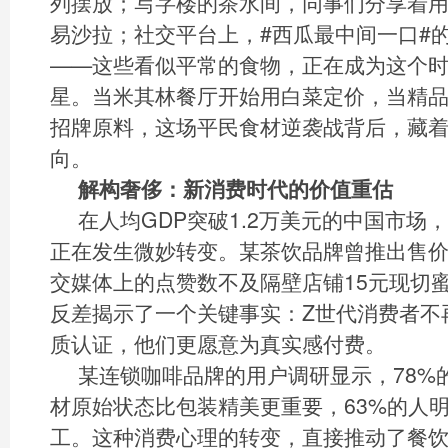
列摆放；写字楼的茶水间，同事们分享着
易沙拉；社交平台上，#西瓜最中间一口#
——这些看似平常的食物，正在成为这个
星。当米其林餐厅开始用白菜定价，当精
招牌原料，这场平民食材逆袭战背后，藏
向。
解构奢侈：新消费时代的价值重估
在人均GDP突破1.2万美元的中国市场
正在发生微妙转变。某茶饮品牌曾推出售价
交媒体上的点赞数不及隔壁店铺15元现切
反差揭示了一个关键事实：Z世代消费者不
质认证，他们更愿意为真实感付费。
某连锁咖啡品牌的用户调研显示，78%
材原始状态比包装精美更重要，63%的人
工。这种消费心理的转变，直接推动了餐