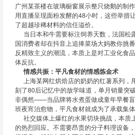
广州某茶楼在玻璃橱窗展示整只烧鹅的制
用直播呈现面粉发酵的48小时，这些举措
了超越珍稀材料的信任溢价。
当日本和牛需要标注饲养天数，法国松
国消费者却在抖音上追捧菜场大妈教你挑
反精致主义的潮流，本质上是对工业化食
体反抗。
情感共振：平凡食材的情感炼金术
上海某网红烘焙店的奶奶的红薯系列，
刻了80后记忆中的放学味道，单月销量突破
非偶然——当品牌将水煮蛋做成童年早餐
班夜宵治愈物，平凡食材就成为了承载集
社交媒体上爆红的水果切块挑战，本质
的热烈回应。不需要昂贵的分子料理设备